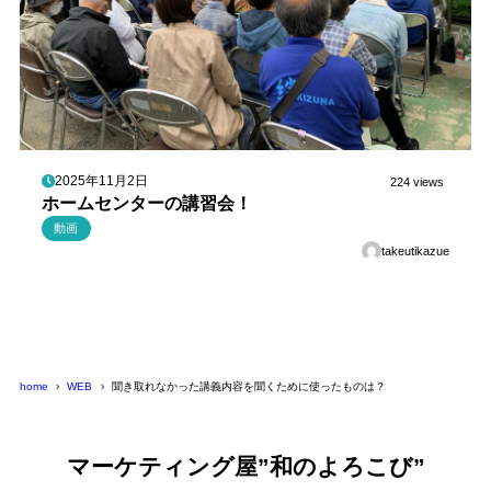
2025年11月2日
224 views
ホームセンターの講習会！
動画
takeutikazue
home
WEB
聞き取れなかった講義内容を聞くために使ったものは？
マーケティング屋”和のよろこび”