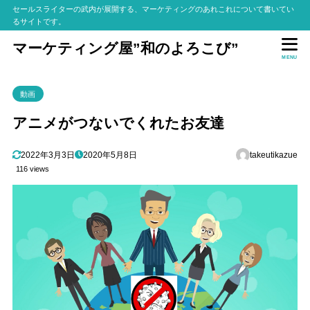
セールスライターの武内が展開する、マーケティングのあれこれについて書いてい
るサイトです。
マーケティング屋”和のよろこび”
MENU
動画
アニメがつないでくれたお友達
2022年3月3日
2020年5月8日
takeutikazue
116 views