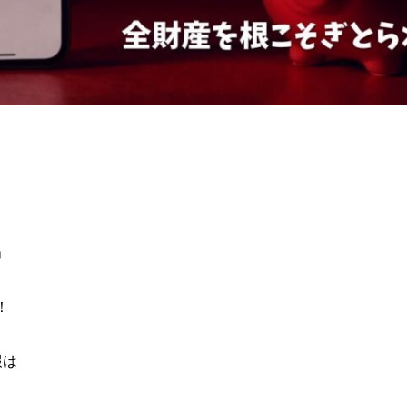
」
！
報は