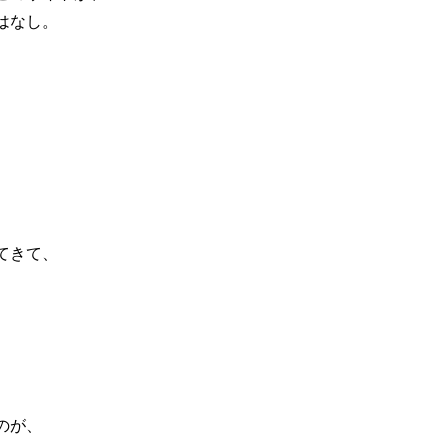
はなし。
てきて、
。
のが、