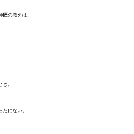
師匠の教えは、
。
とき。
ったにない。