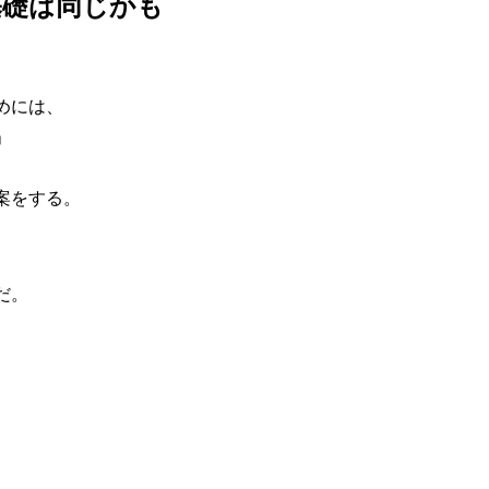
基礎は同じかも
めには、
」
案をする。
だ。