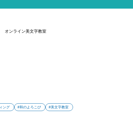
オンライン美文字教室
ィング
#和のよろこび
#美文字教室