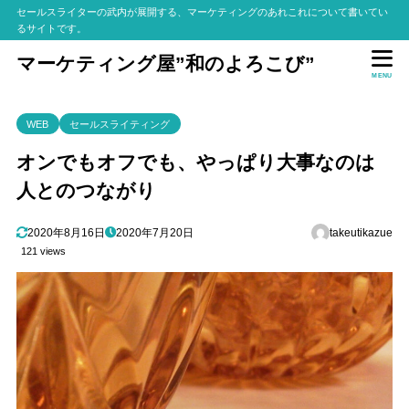
セールスライターの武内が展開する、マーケティングのあれこれについて書いてい
るサイトです。
マーケティング屋”和のよろこび”
MENU
WEB
セールスライティング
オンでもオフでも、やっぱり大事なのは
人とのつながり
2020年8月16日
2020年7月20日
takeutikazue
121 views