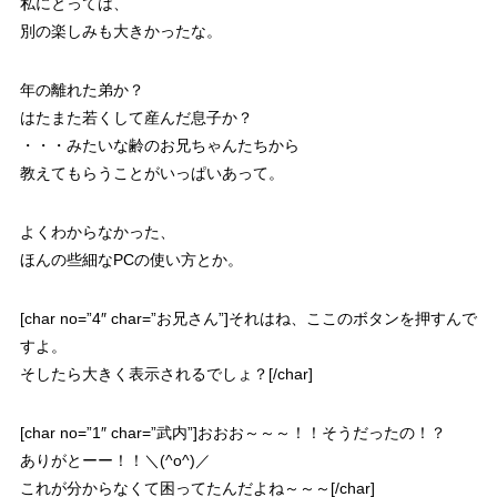
私にとっては、
別の楽しみも大きかったな。
年の離れた弟か？
はたまた若くして産んだ息子か？
・・・みたいな齢のお兄ちゃんたちから
教えてもらうことがいっぱいあって。
よくわからなかった、
ほんの些細なPCの使い方とか。
[char no=”4″ char=”お兄さん”]それはね、ここのボタンを押すんで
すよ。
そしたら大きく表示されるでしょ？[/char]
[char no=”1″ char=”武内”]おおお～～～！！そうだったの！？
ありがとーー！！＼(^o^)／
これが分からなくて困ってたんだよね～～～[/char]