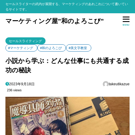
セールスライターの武内が展開する、マーケティングのあれこれについて書いてい
るサイトです。
マーケティング屋”和のよろこび”
MENU
セールスライティング
#マーケティング
#和のよろこび
#美文字教室
小説から学ぶ：どんな仕事にも共通する成
功の秘訣
2023年9月18日
takeutikazue
236 views