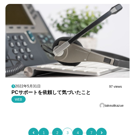
2022年5月31日
97 views
PCサポートを依頼して気づいたこと
WEB
takeutikazue
…
…
1
2
3
4
7